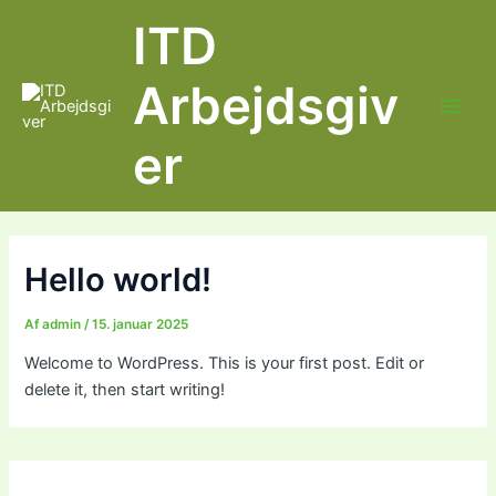
Gå
Main
ITD
til
Men
indholdet
Arbejdsgiv
er
Hello world!
Af
admin
/
15. januar 2025
Welcome to WordPress. This is your first post. Edit or
delete it, then start writing!